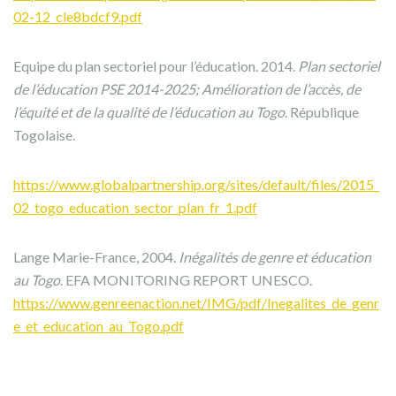
02-12_cle8bdcf9.pdf
Equipe du plan sectoriel pour l’éducation. 2014.
Plan sectoriel
de l
’éducation PSE 2014-2025; Amélioration de l
’
accè
s, de
l’équité et de la qualité de l’éducation au Togo
. République
Togolaise.
https://www.globalpartnership.org/sites/default/files/2015_
02_togo_education_sector_plan_fr_1.pdf
Lange Marie-France, 2004.
In
égalités de genre et éducation
au Togo
. EFA MONITORING REPORT UNESCO.
https://www.genreenaction.net/IMG/pdf/Inegalites_de_genr
e_et_education_au_Togo.pdf